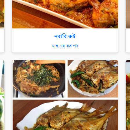
নবাবি রুই
মাছ এর যত পদ