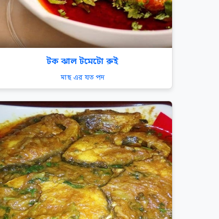
টক ঝাল টমেটো রুই
মাছ এর যত পদ