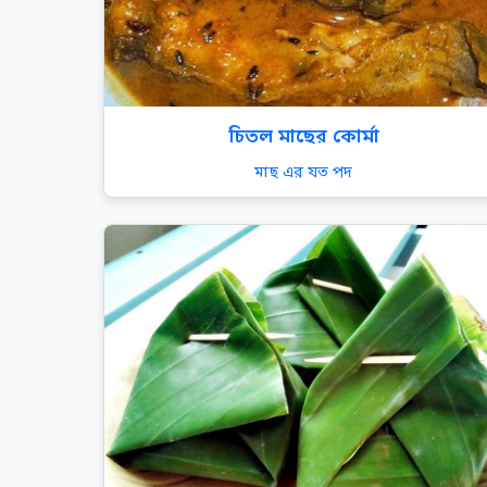
চিতল মাছের কোর্মা
মাছ এর যত পদ