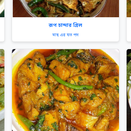
রূপ চান্দার গ্রিল
মাছ এর যত পদ