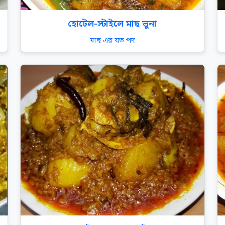
হোটেল-স্টাইলে মাছ ভুনা
মাছ এর যত পদ