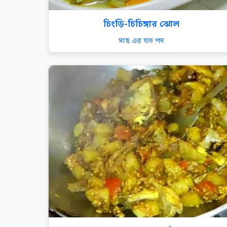
চিংড়ি-চিচিঙ্গার ঝোল
মাছ এর যত পদ