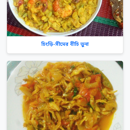
চিংড়ি-সীমের বীচি ভুনা