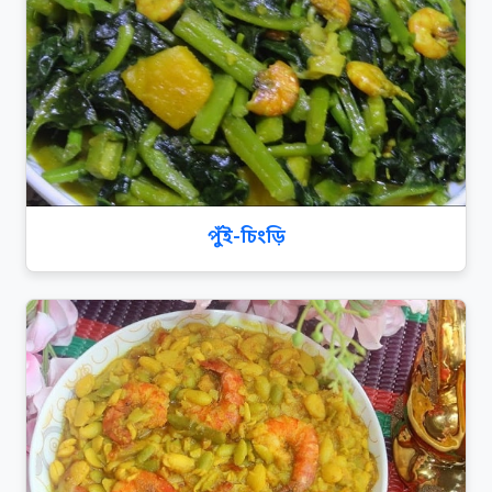
পুঁই-চিংড়ি