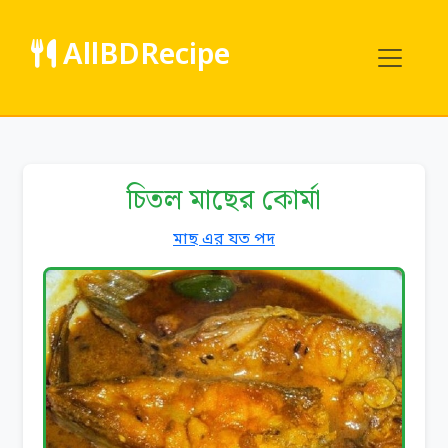
AllBDRecipe
চিতল মাছের কোর্মা
মাছ এর যত পদ