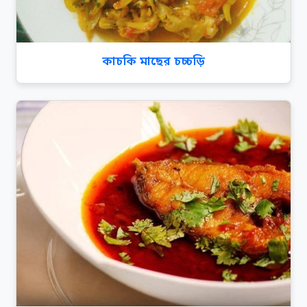
কাচকি মাছের চচ্চড়ি