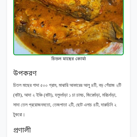
চিতল মাছের কোর্মা
উপকরণ
চিতল মাছের গাদা ৫০০ গ্রাম, মাঝারি আকারের আলু ৪টি, বড় পেঁয়াজ ২টি
(বাটা), আদা ২ ইঞ্চি (বাটা), হলুদগুঁড়া ১ চা চামচ, জিরেগুঁড়া, মরিচগুঁড়া,
সাদা তেল প্রয়োজনমতো, তেজপাতা ২টি, ছোট এলাচ ৪টি, দারুচিনি ২
টুকরো।
প্রণালী