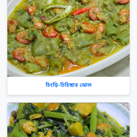
চিংড়ি-চিচিঙ্গার ঝোল