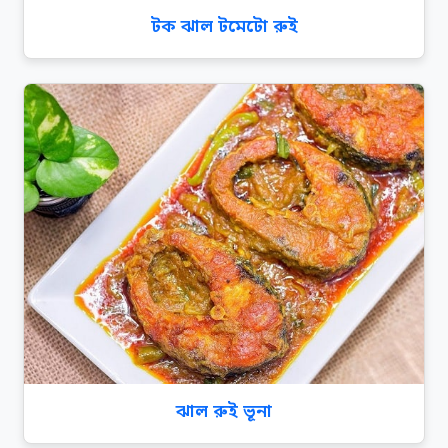
টক ঝাল টমেটো রুই
ঝাল রুই ভূনা