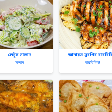
লেটুস সালাদ
আনারস মুরগির বারবি
সালাদ
বারবিকিউ