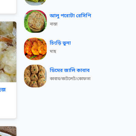
আলু পরোটা রেসিপি
নাস্তা
চিংড়ি ভুনা
মাছ
ডিমের জালি কাবাব
কাবাব/কাটলেট/কোফতা
সহজ