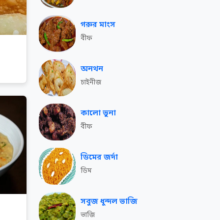
গরুর মাংস
বীফ
অনথন
চাইনীজ
কালো ভুনা
বীফ
ডিমের জর্দা
ডিম
সবুজ ধুন্দল ভাজি
ভাজি