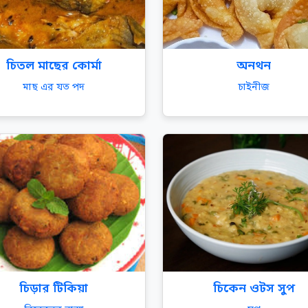
চিতল মাছের কোর্মা
অনথন
মাছ এর যত পদ
চাইনীজ
চিড়ার টিকিয়া
চিকেন ওটস সুপ