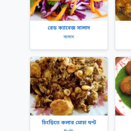
রেড ক্যাবেজ সালাদ
সালাদ
চিংড়িতে কলার মোচা ঘণ্ট