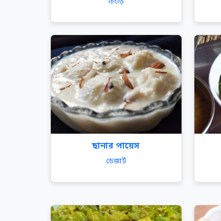
চিংড়ি
ছানার পায়েস
ডেজার্ট