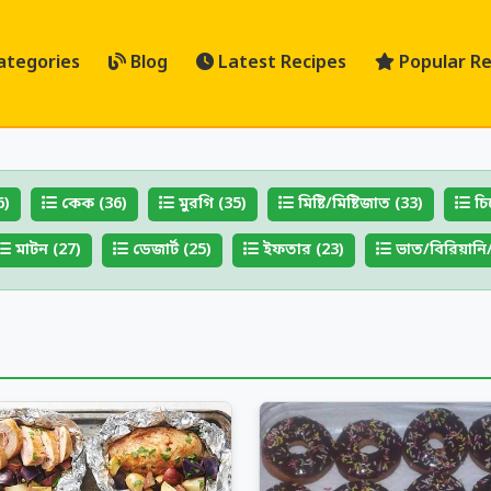
ategories
Blog
Latest Recipes
Popular Re
6)
কেক (36)
মুরগি (35)
মিষ্টি/মিষ্টিজাত (33)
চি
মাটন (27)
ডেজার্ট (25)
ইফতার (23)
ভাত/বিরিয়ানি/