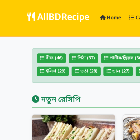
AllBDRecipe
Home
C
বীফ (46)
পিঠা (37)
পানীয়/ড্রিঙ্কস (3
ইলিশ (29)
ভর্তা (28)
ডাল (27)
নতুন রেসিপি