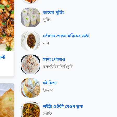
ডাবের পুডিং
পুডিং
পেঁয়াজ-শুকনামরিচের ভর্তা
ভর্তা
কিউ
সাদা পোলাও
ভাত/বিরিয়ানি/খিচুরি
দই চিড়া
ইফতার
লইট্টা শুটকী বেগুন ভুনা
শুটকি