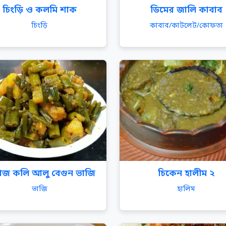
চিংড়ি ও কলমি শাক
ডিমের জালি কাবাব
চিংড়ি
কাবাব/কাটলেট/কোফতা
াজ কলি আলু বেগুন ভাজি
চিকেন হালীম ২
ভাজি
হালিম