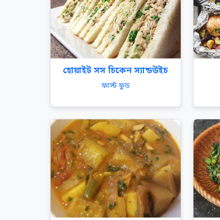
হোয়াইট সস চিকেন স্যান্ডউইচ
ফাস্ট ফুড