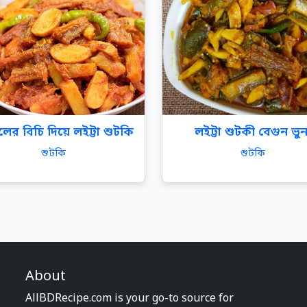
লের বিচি দিয়ে লইট্টা শুটকি
লইট্টা শুটকী বেগুন ভুন
শুটকি
শুটকি
About
AllBDRecipe.com is your go-to source for