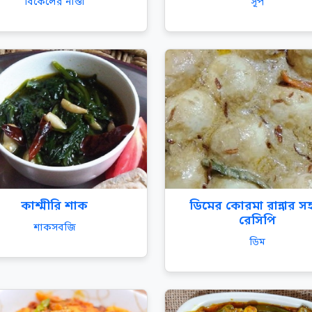
বিকেলের নাস্তা
সূপ
কাশ্মীরি শাক
ডিমের কোরমা রান্নার 
রেসিপি
শাকসবজি
ডিম