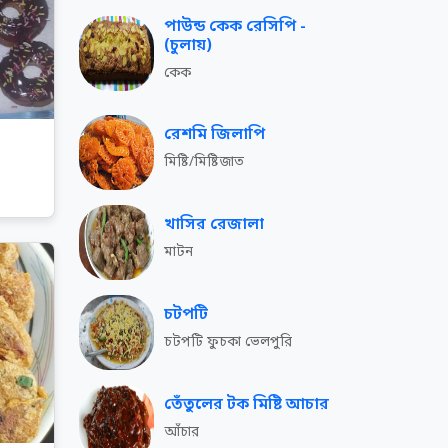
পাউন্ড কেক রেসিপি -
(চুলায়)
কেক
রেশমি জিলাপি
মিষ্টি/মিষ্টিজাত
খাসির রেজালা
মাটন
চটপটি
চটপটি ফুচকা ভেলপুরি
তেঁতুলের টক মিষ্টি আচার
আঁচার