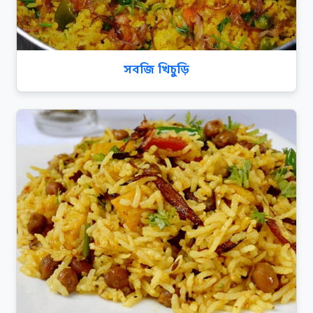
সবজি খিচুড়ি