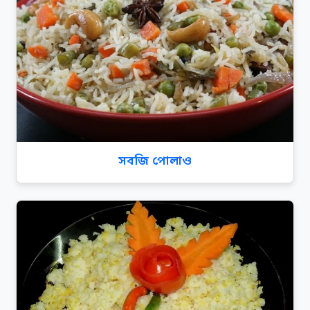
সবজি পোলাও