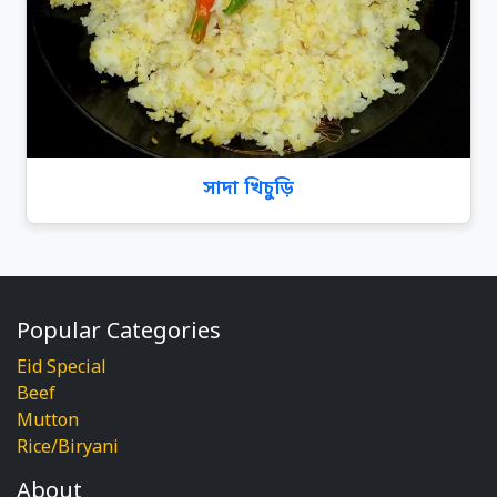
সাদা খিচুড়ি
Popular Categories
Eid Special
Beef
Mutton
Rice/Biryani
About