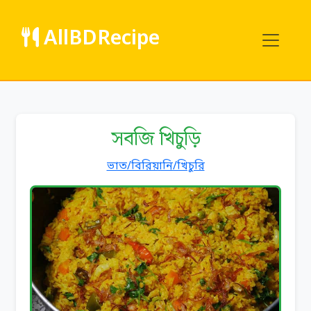
AllBDRecipe
সবজি খিচুড়ি
ভাত/বিরিয়ানি/খিচুরি