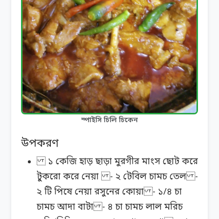
স্পাইসি চিলি চিকেন
উপকরণ
১ কেজি হাড় ছাড়া মুরগীর মাংস ছোট করে
টুকরো করে নেয়া - ২ টেবিল চামচ তেল -
২ টি পিষে নেয়া রসুনের কোয়া - ১/৪ চা
চামচ আদা বাটা - ৪ চা চামচ লাল মরিচ