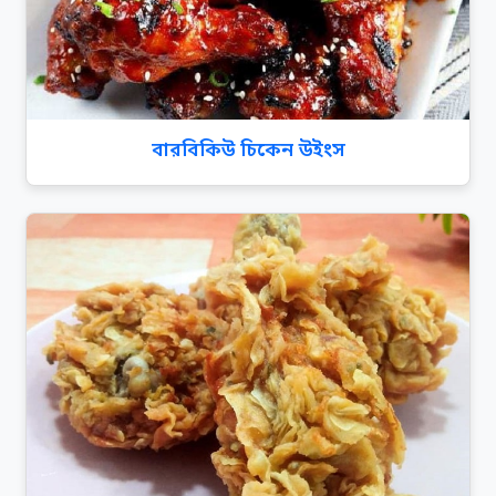
বারবিকিউ চিকেন উইংস