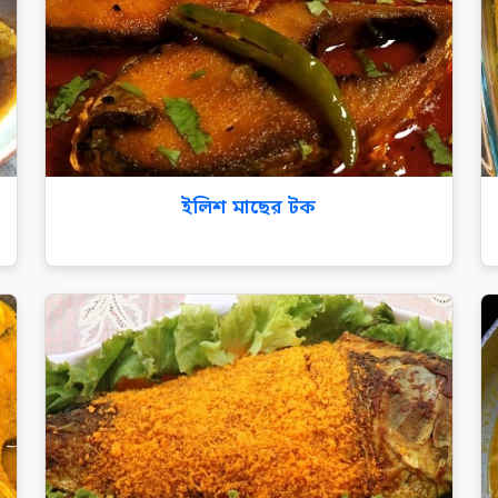
ইলিশ মাছের টক