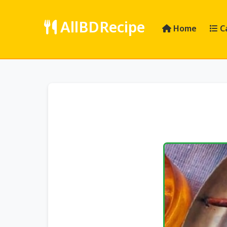
AllBDRecipe
Home
C