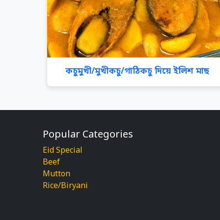
কচুমুখী/মুখীকচু/গাঠিকচু দিয়ে ইলিশ মাছ
Popular Categories
Eid Special
Beef
Mutton
Rice/Biryani