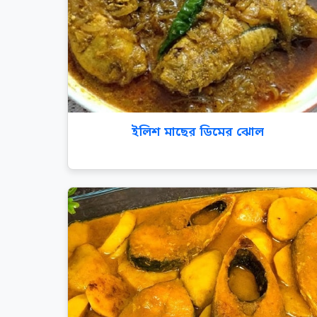
ইলিশ মাছের ডিমের ঝোল