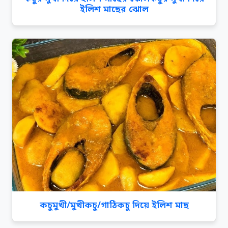
ইলিশ মাছের ঝোল
কচুমুখী/মুখীকচু/গাঠিকচু দিয়ে ইলিশ মাছ