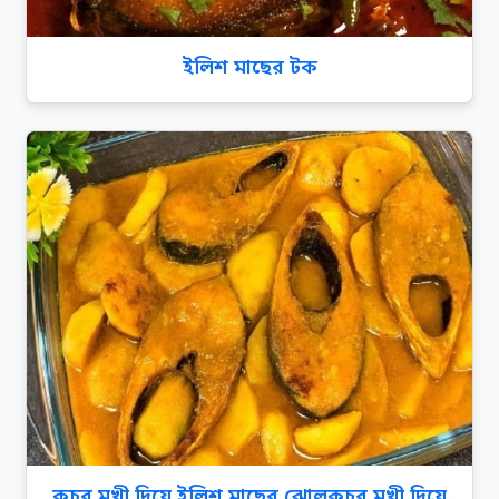
ইলিশ মাছের টক
কচুর মুখী দিয়ে ইলিশ মাছের ঝোলকচুর মুখী দিয়ে