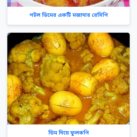
পটল ডিমের একটি মজাদার রেসিপি
ডিম দিয়ে ফুলকপি