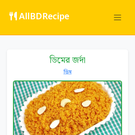
AllBDRecipe
ডিমের জর্দা
ডিম