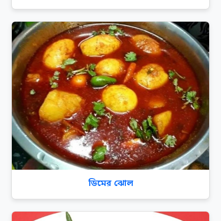
ডিমের ঝোল