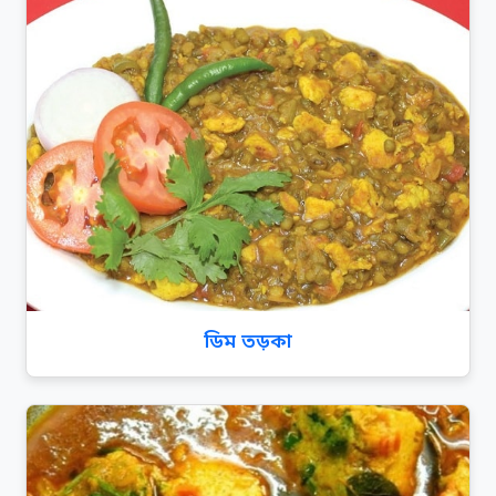
ডিম তড়কা