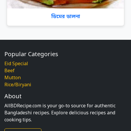
ডিমের ডালনা
Popular Categories
Eid Special
Beef
Mutton
Rice/Biryani
About
AllBDRecipe.com is your go-to source for authentic
Bangladeshi recipes. Explore delicious recipes and
cooking tips.