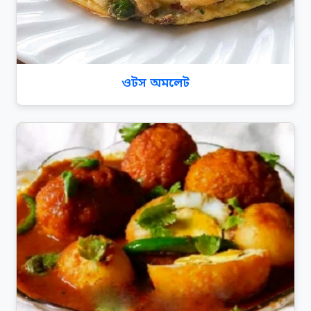
ওটস অমলেট