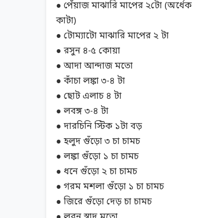
● পেঁয়াজ মাঝারি মাপের ২টো (অর্ধেক
কাটা)
● টোম্যাটো মাঝারি মাপের ২ টা
● রসুন ৪-৫ কোয়া
● আদা আন্দাজ মতো
● কাঁচা লঙ্কা ৩-৪ টা
● ছোট এলাচ ৪ টা
● লবঙ্গ ৩-৪ টা
● দারচিনি স্টিক ১টা বড়
● হলুদ গুঁড়ো ৩ চা চামচ
● লঙ্কা গুঁড়ো ১ চা চামচ
● ধনে গুঁড়ো ২ চা চামচ
● গরম মশলা গুঁড়ো ১ চা চামচ
● জিরে গুঁড়ো দেড় চা চামচ
● লবন স্বাদ মতো