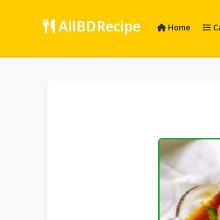
AllBDRecipe
Home
C