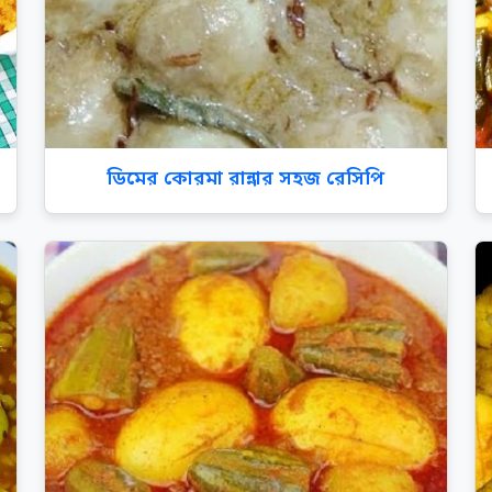
ডিমের কোরমা রান্নার সহজ রেসিপি