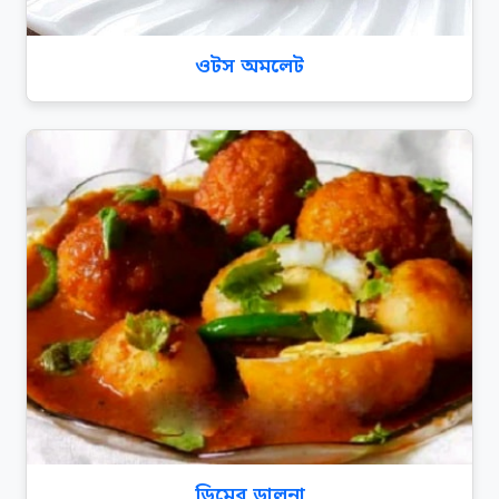
ওটস অমলেট
ডিমের ডালনা