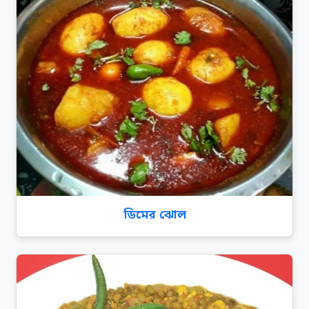
ডিমের ঝোল