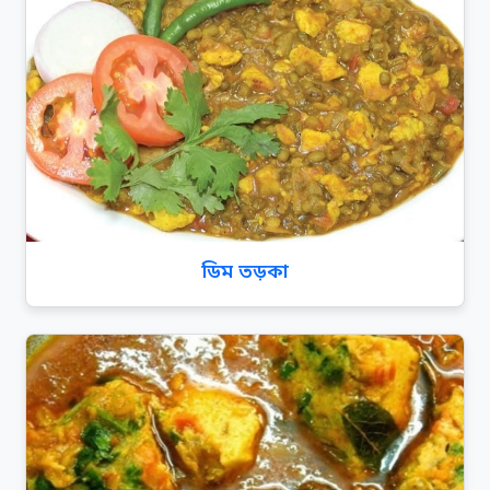
ডিম তড়কা