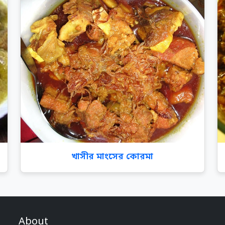
খাসীর মাংসের কোরমা
About