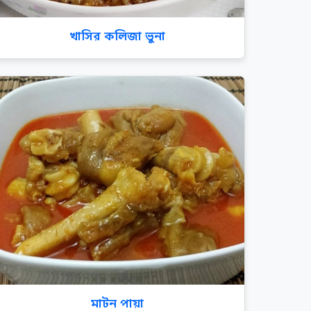
খাসির কলিজা ভুনা
মাটন পায়া