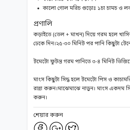
কালো গোল মরিচ গুড়োঃ ১চা চামচ ও ল
প্রণালি
কড়াইতে (তেল + মাখন) দিয়ে গরম হলে খাসির 
ঢেকে দিন।২৫-৩০ মিনিট পর পানি কিছুটা টেন
টমেটো ফুটন্ত গরম পানিতে ৩-৪ মিনিট ভিজিয়
মাংস কিছুটা সিদ্ধ হলে টমেটো পিস ও কাচা
রান্না করুন।মাঝেমাঝে নাড়ুন। মাংস একদম স
করুন।
শেয়ার করুন