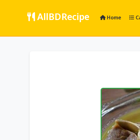
AllBDRecipe
Home
C