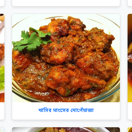
খাসির মাংসের দোপেঁয়াজা