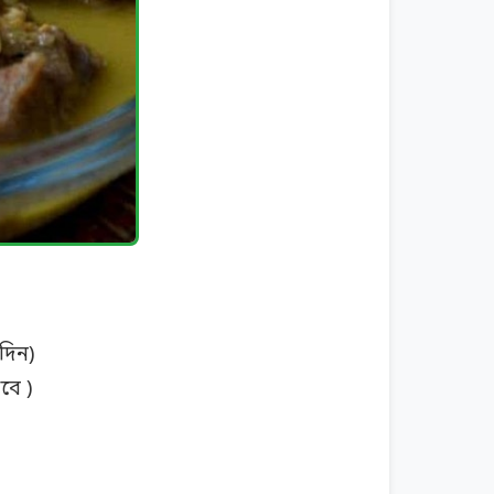
দিন)
বে )