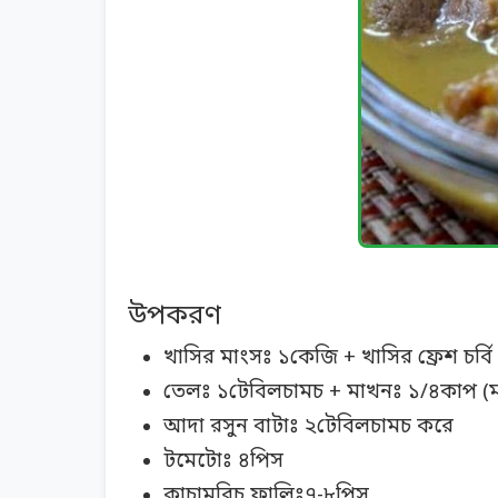
উপকরণ
খাসির মাংসঃ ১কেজি + খাসির ফ্রেশ চর্ব
তেলঃ ১টেবিলচামচ + মাখনঃ ১/৪কাপ (মা
আদা রসুন বাটাঃ ২টেবিলচামচ করে
টমেটোঃ ৪পিস
কাচামরিচ ফালিঃ৭-৮পিস