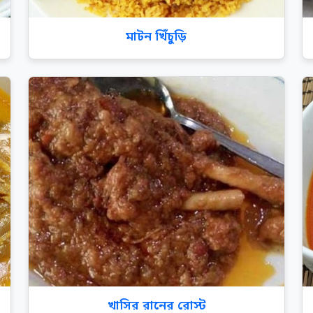
মাটন খিঁচুড়ি
খাসির রানের রোস্ট