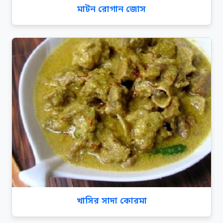
মাটন রোগান জোস
খাসির সাদা কোরমা