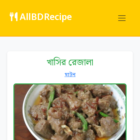
AllBDRecipe
খাসির রেজালা
মাটন