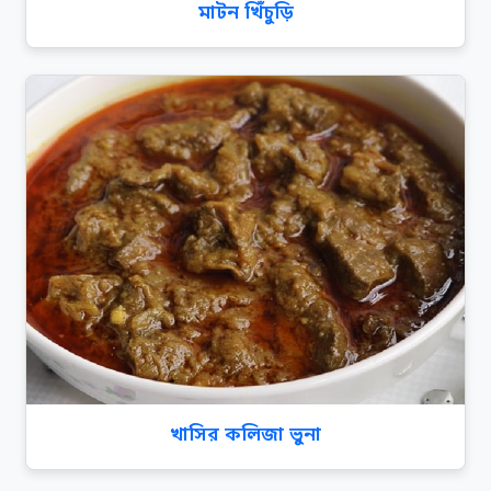
মাটন খিঁচুড়ি
খাসির কলিজা ভুনা