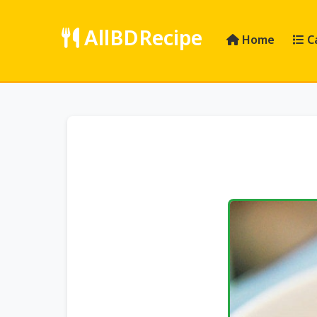
AllBDRecipe
Home
C