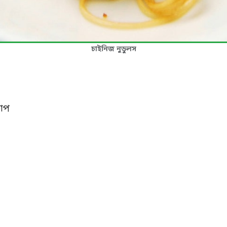
চাইনিজ নুডুলস
কাপ