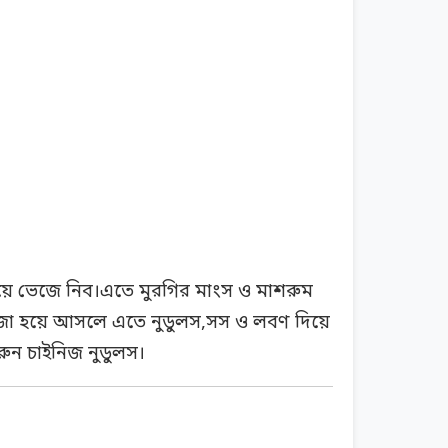
য়ে ভেজে নিব।এতে মুরগির মাংস ও মাশরুম
 ভাজা হয়ে আসলে এতে নুডুলস,সস ও লবণ দিয়ে
ুন চাইনিজ নুডুলস।