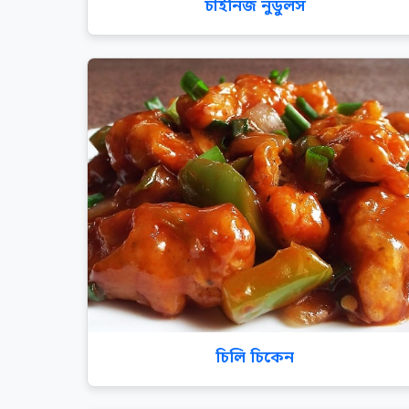
চাইনিজ নুডুলস
চিলি চিকেন