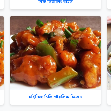
বিফ সিজলিং রাইস
চাইনিজ চিলি-গারলিক চিকেন