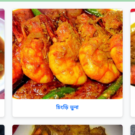
চিংড়ি ভুনা