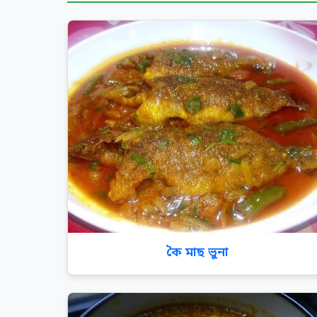
কৈ মাছ ভুনা