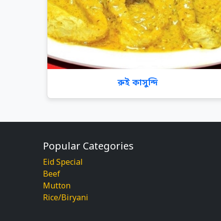
রুই কাসুন্দি
Popular Categories
Eid Special
Beef
Mutton
Rice/Biryani