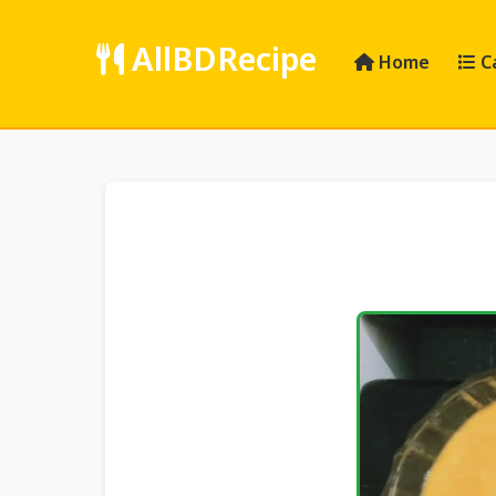
AllBDRecipe
Home
C