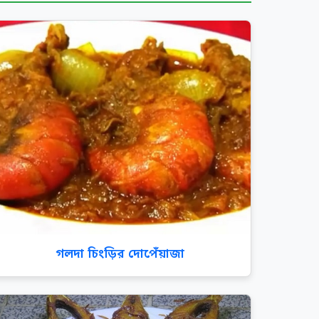
গলদা চিংড়ির দোপেঁয়াজা