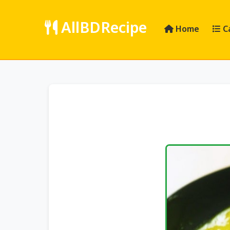
AllBDRecipe
Home
C