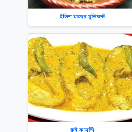
ইলিশ মাছের মুড়িঘণ্ট
রুই কাসুন্দি