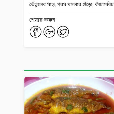
তেঁতুলের মাড়, গরম মসলার গুঁড়ো, কাঁচামরিচ 
শেয়ার করুন