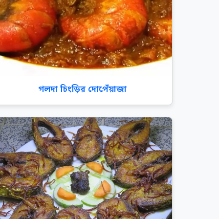
গলদা চিংড়ির দোপেঁয়াজা