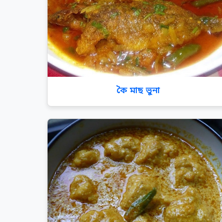
কৈ মাছ ভুনা