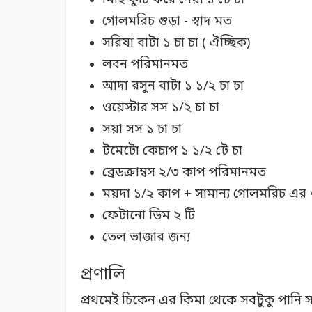
মিহি কুচি করে নেয়া ১ টে চা
গোলমরিচ গুড়া - স্বাদ মত
সরিষা বাটা ১ চা চা ( ঐচ্ছিক)
লবন পরিমানমত
আদা রসুন বাটা ১ ১/২ চা চা
ওয়েস্টার সস ১/২ চা চা
সয়া সস ১ চা চা
টমেটো কেচাপ ১ ১/২ টে চা
ব্রেডক্রাম্বস ২/৩ কাপ পরিমানমত
ময়দা ১/২ কাপ + সামান্য গোলমরিচ এর 
ফেটানো ডিম ২ টি
তেল ভাজার জন্য
প্রণালি
প্রথমেই চিকেন এর কিমা থেকে সবটুকু পানি স