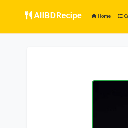
AllBDRecipe
Home
C