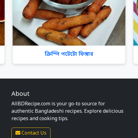
ক্রিস্পি পটেটো ফিঙ্গার
About
AllBDRecipe.com is your go-to source for
authentic Bangladeshi recipes. Explore delicious
recipes and cooking tips.
Contact Us