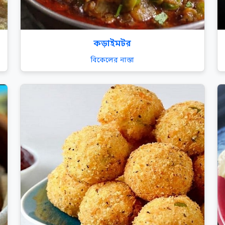
কড়াইমটর
বিকেলের নাস্তা