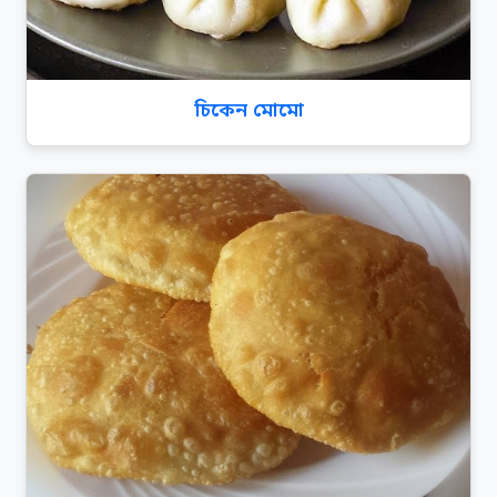
চিকেন মোমো