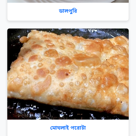
ডালপুরি
মোঘলাই পরোটা