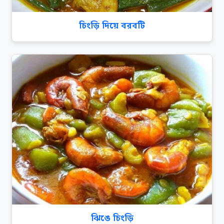
চিংড়ি দিয়ে বরবটি
ঝিঙে চিংড়ি