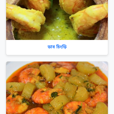
ডাব চিংড়ি