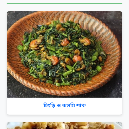
চিংড়ি ও কলমি শাক