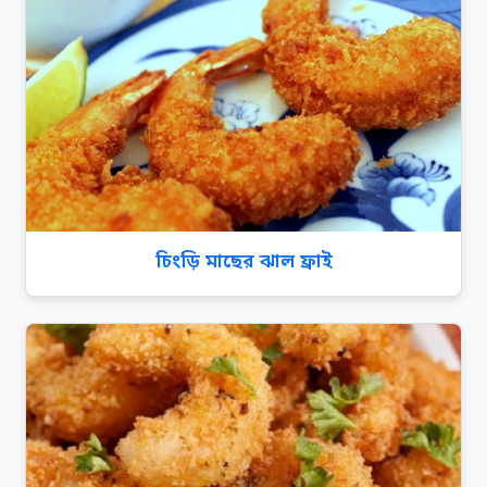
চিংড়ি মাছের ঝাল ফ্রাই