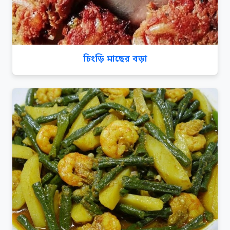
চিংড়ি মাছের বড়া