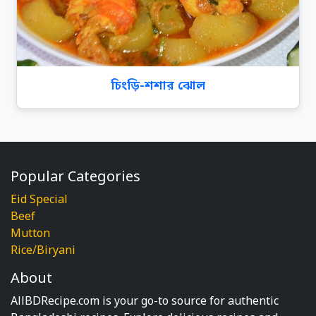
চিংড়ি-শশার ঝোল
Popular Categories
Eid Special
Beef
Mutton
Rice/Biryani
About
AllBDRecipe.com is your go-to source for authentic