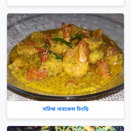
সরিষা নারকেল চিংড়ি