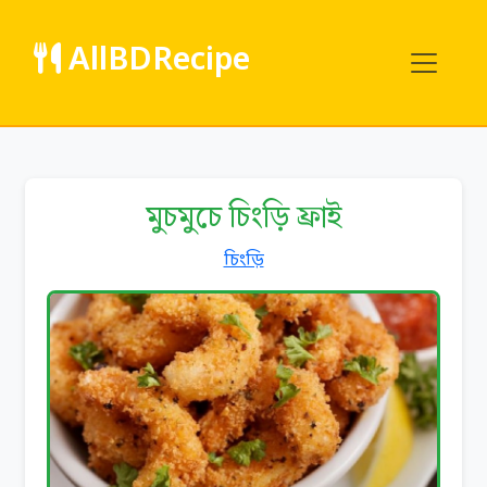
AllBDRecipe
মুচমুচে চিংড়ি ফ্রাই
চিংড়ি