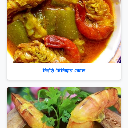
চিংড়ি-চিচিঙ্গার ঝোল