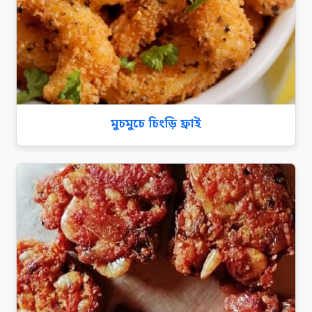
মুচমুচে চিংড়ি ফ্রাই