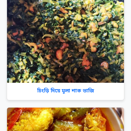
চিংড়ি দিয়ে মূলা শাক ভাজি