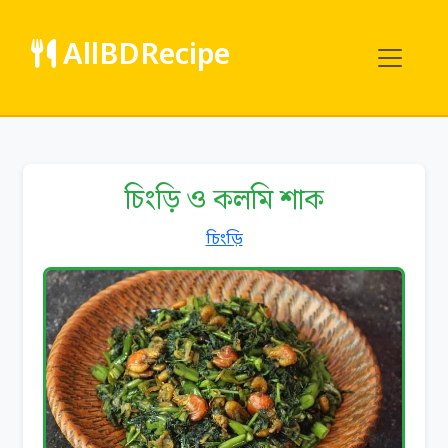
AllBDRecipe
চিংড়ি ও কলমি শাক
চিংড়ি