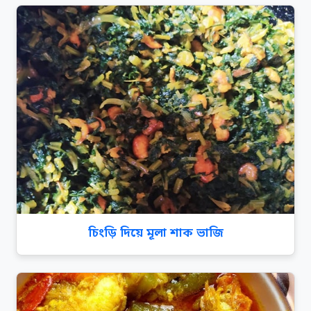
চিংড়ি দিয়ে মূলা শাক ভাজি