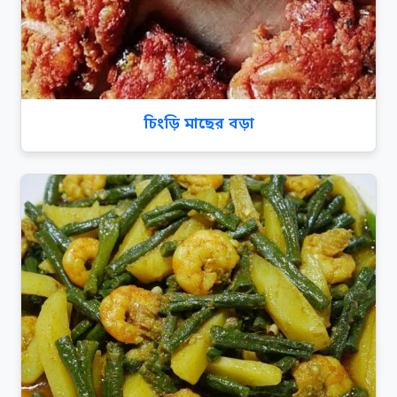
চিংড়ি মাছের বড়া