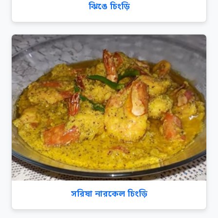
ঝিঙে চিংড়ি
সরিষা নারকেল চিংড়ি