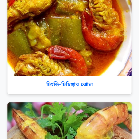
চিংড়ি-চিচিঙ্গার ঝোল