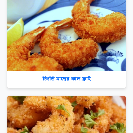
চিংড়ি মাছের ঝাল ফ্রাই