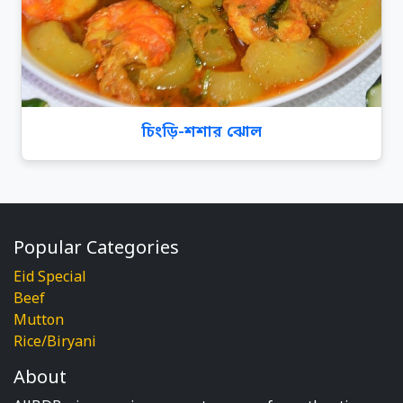
চিংড়ি-শশার ঝোল
Popular Categories
Eid Special
Beef
Mutton
Rice/Biryani
About