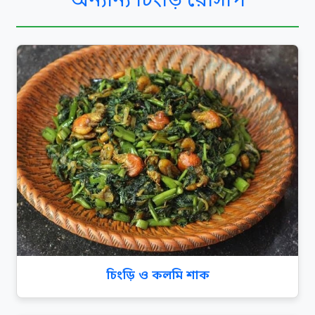
অন্যান্য চিংড়ি রেসিপি
চিংড়ি ও কলমি শাক