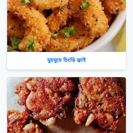
মুচমুচে চিংড়ি ফ্রাই