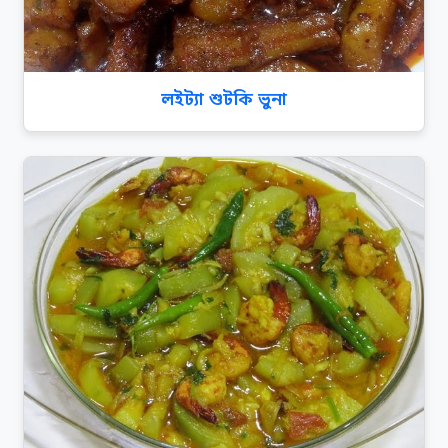
লইট্যা শুটকি ভুনা