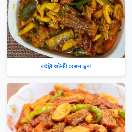
লইট্টা শুটকী বেগুন ভুনা