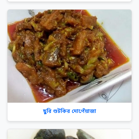
ছুরি শুটকির দোপেঁয়াজা