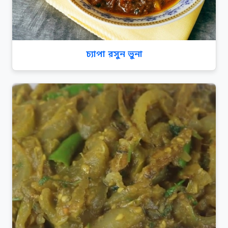
চ্যাপা রসুন ভুনা