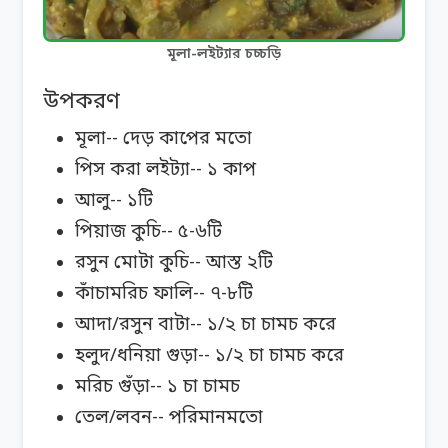
মূলা-লইট্যার চচ্চড়ি
উপকরণ
মূলা-- দেড় কাপের মতো
পিস করা লইট্যা-- ১ কাপ
আলু-- ১টি
পিয়াজ কুচি-- ৫-৬টি
রসুন মোটা কুচি-- আস্ত ২টি
কাঁচামরিচ ফালি-- ৭-৮টি
আদা/রসুন বাটা-- ১/২ চা চামচ করে
হলুদ/ধনিয়া গুড়া-- ১/২ চা চামচ করে
মরিচ গুঁড়া-- ১ চা চামচ
তেল/লবন-- পরিমানমতো