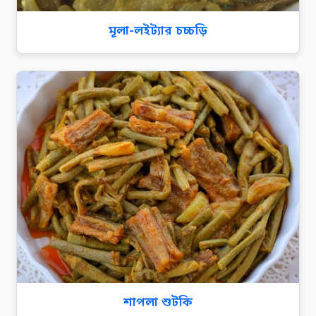
মূলা-লইট্যার চচ্চড়ি
শাপলা শুটকি