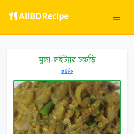
AllBDRecipe
মূলা-লইট্যার চচ্চড়ি
শুটকি