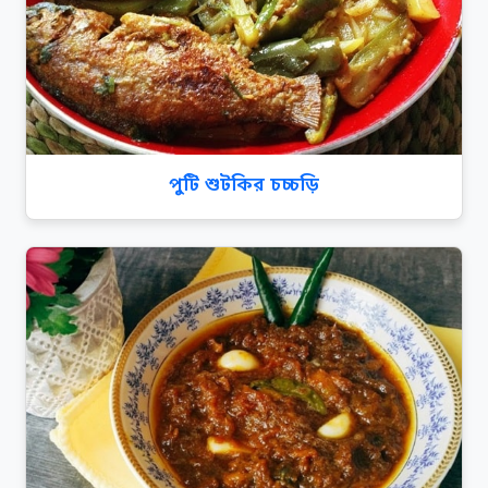
পুটি শুটকির চচ্চড়ি