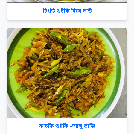
চিংড়ি শুটকি দিয়ে লাউ
কাচকি শুটকি -আলু ভাজি