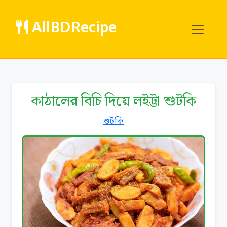
AllBDRecipe
কাঠালের বিচি দিয়ে লইট্টা শুটকি
শুটকি