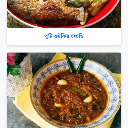
পুটি শুটকির চচ্চড়ি