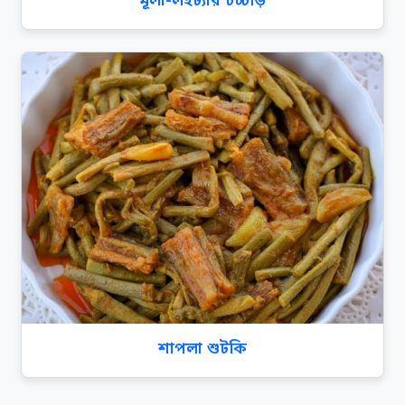
মূলা-লইট্যার চচ্চড়ি
শাপলা শুটকি