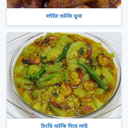
লইট্যা শুটকি ভুনা
চিংড়ি শুটকি দিয়ে লাউ