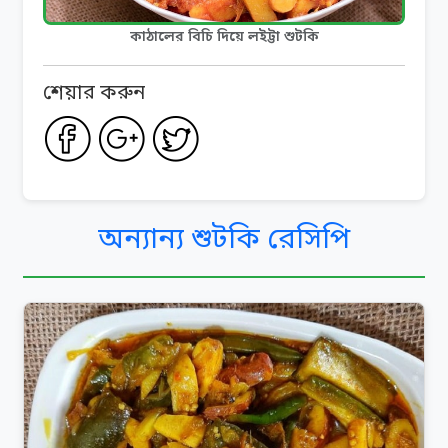
কাঠালের বিচি দিয়ে লইট্টা শুটকি
শেয়ার করুন
অন্যান্য শুটকি রেসিপি