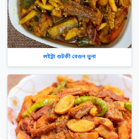
লইট্টা শুটকী বেগুন ভুনা