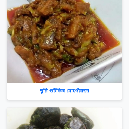
ছুরি শুটকির দোপেঁয়াজা