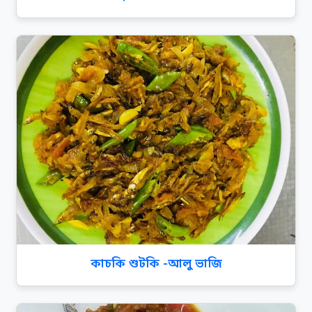
কাচকি শুটকি -আলু ভাজি