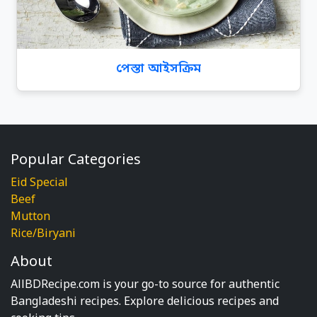
পেস্তা আইসক্রিম
Popular Categories
Eid Special
Beef
Mutton
Rice/Biryani
About
AllBDRecipe.com is your go-to source for authentic
Bangladeshi recipes. Explore delicious recipes and