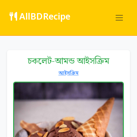
AllBDRecipe
চকলেট-আমন্ড আইসক্রিম
আইসক্রিম