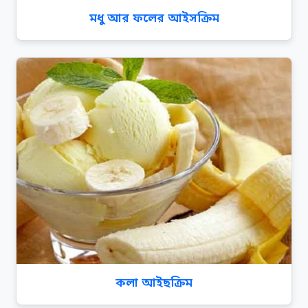
মধু আর ফলের আইসক্রিম
কলা আইছক্রিম