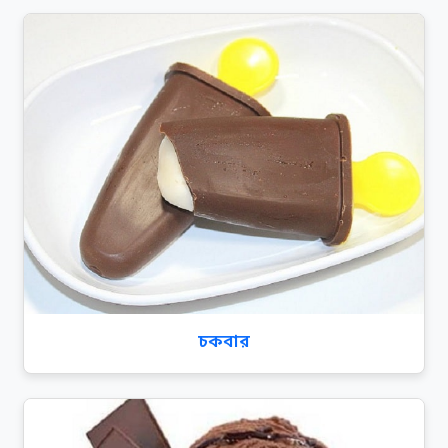
চকবার