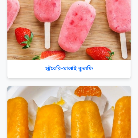
স্ট্রবেরি-মালাই কুলফি