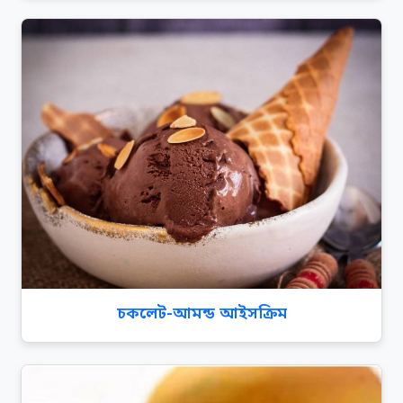
চকলেট-আমন্ড আইসক্রিম