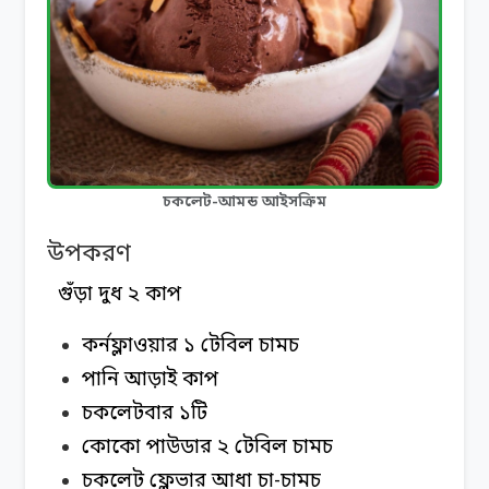
চকলেট-আমন্ড আইসক্রিম
উপকরণ
গুঁড়া দুধ ২ কাপ
কর্নফ্লাওয়ার ১ টেবিল চামচ
পানি আড়াই কাপ
চকলেটবার ১টি
কোকো পাউডার ২ টেবিল চামচ
চকলেট ফ্লেভার আধা চা-চামচ