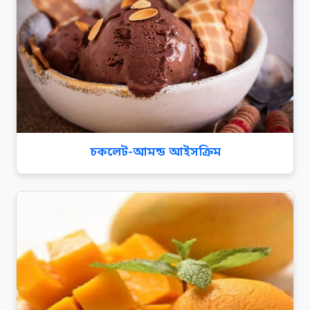
চকলেট-আমন্ড আইসক্রিম