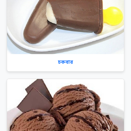
চকবার