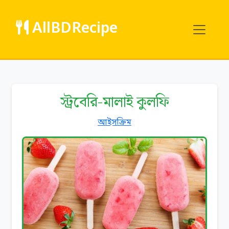
AllBDRecipe
স্ট্রবেরি-মালাই কুলফি
আইসক্রিম