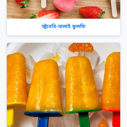
স্ট্রবেরি-মালাই কুলফি