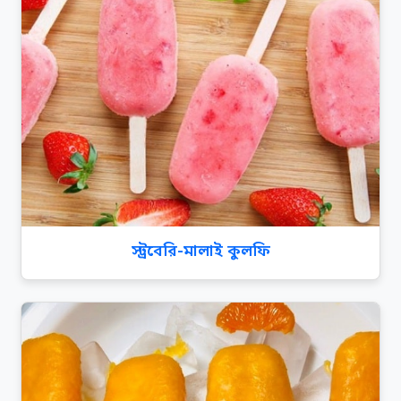
স্ট্রবেরি-মালাই কুলফি