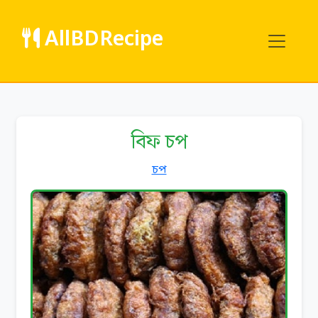
AllBDRecipe
বিফ চপ
চপ