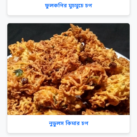
ফুলকপির মুচমুচে চপ
নুডুলস কিমার চপ