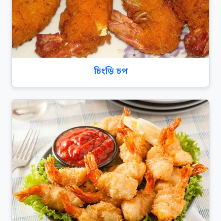
চিংড়ি চপ