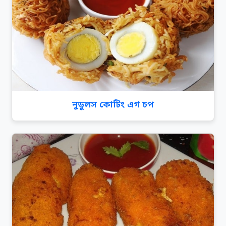
নুডুলস কোটিং এগ চপ