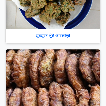
মুচমুচে পুঁই পাকোড়া