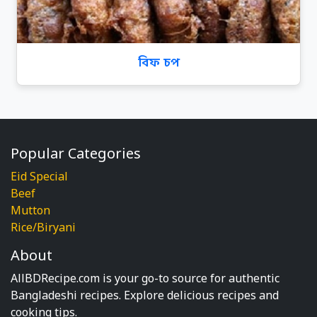
বিফ চপ
Popular Categories
Eid Special
Beef
Mutton
Rice/Biryani
About
AllBDRecipe.com is your go-to source for authentic
Bangladeshi recipes. Explore delicious recipes and
cooking tips.