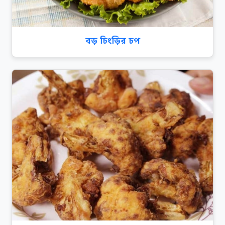
বড় চিংড়ির চপ