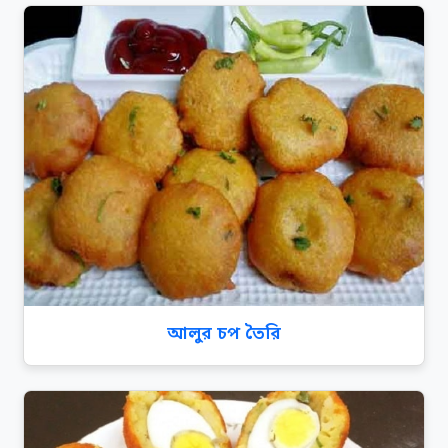
আলুর চপ তৈরি