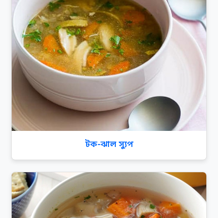
টক-ঝাল স্যুপ