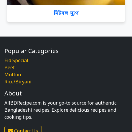
মিটবল স্যুপ
Popular Categories
Eid Special
Beef
Mutton
Rice/Biryani
About
AllBDRecipe.com is your go-to source for authentic
Bangladeshi recipes. Explore delicious recipes and
cooking tips.
Contact Us