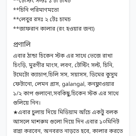
**টেস্টিং সল্টঃ ১ চা চামচ
**চিনি পরিমাণমতো
**লেবুর রসঃ ২ টেঃ চামচ
**জাফরান কালার (রং হওয়ার জন্য)
প্রণালি
এবার ঠান্ডা চিকেন স্টক এর সাথে ভেজে রাখা
চিংড়ি, মুরগীর মাংস, লবণ, টেস্টিং সল্ট, চিনি,
টমেটো ক্যাচাপ,চিলি সস, সয়াসস, ডিমের কুসুম
ফেটানো, লেমন গ্রাস, galangal, কনফ্লাওয়ার
১/২ কাপ গুলানো,সবকিছু,চিকেন স্টক এর সাথে
গুলিয়ে নিন।
★এবার চুলায় দিয়ে মিডিয়াম আঁচে একটু বলক
আসলে মাশরুম গুলো দিয়ে দিন এবার ১০মিনিট
রান্না করবেন, অনবরত নাড়তে হবে, কালার করতে