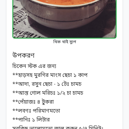
থিক থাই স্যুপ
উপকরণ
চিকেন স্টক এর জন্য
**হাড়সহ মুরগির মাংস ছেচা ১ কাপ
**আদা, রসুন ছেচা - ১ টেঃ চামচ
**আস্ত গোল মরিচঃ ১/২ চা চামচ
**পেঁয়াজঃ ৪ টুকরা
**লবণঃ পরিমাণমতো
**পানিঃ ১ লিটার