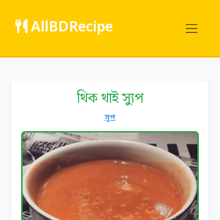
AllBDRecipe
থিক থাই স্যুপ
সূপ