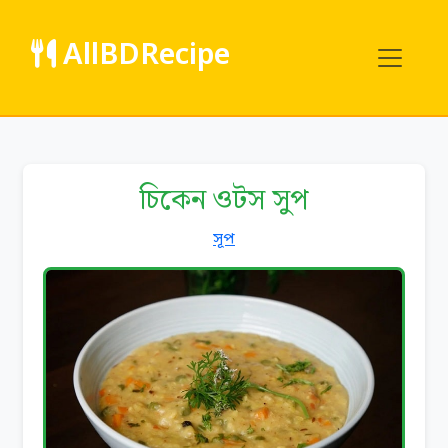
AllBDRecipe
চিকেন ওটস সুপ
সূপ