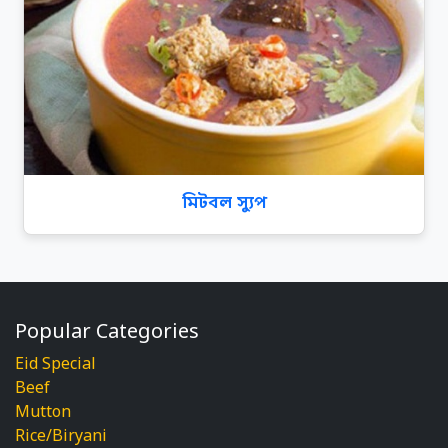
মিটবল স্যুপ
Popular Categories
Eid Special
Beef
Mutton
Rice/Biryani