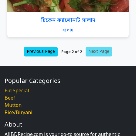
চিকেন ক্যাশোনাট সালাদ
সালাদ
Previous Page
Next Page
Page 2 of 2
Popular Categories
Eid Special
Beef
Mutton
Rice/Biryani
About
AllBDRecipe.com is your go-to source for authentic