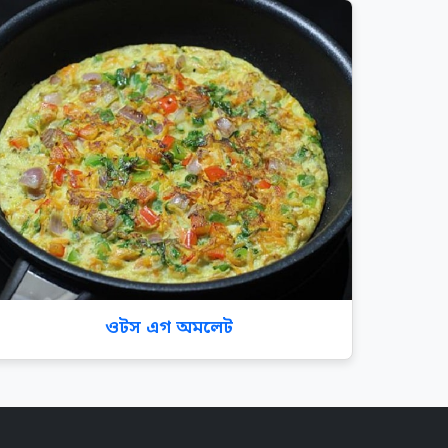
ওটস এগ অমলেট