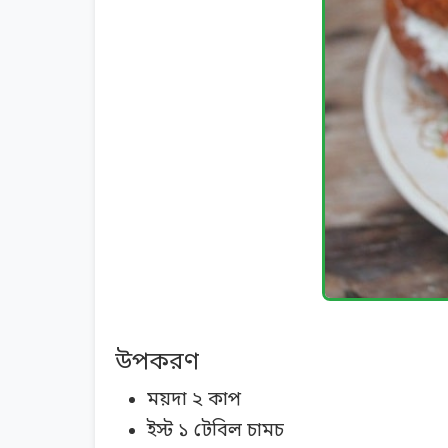
উপকরণ
ময়দা ২ কাপ
ইস্ট ১ টেবিল চামচ