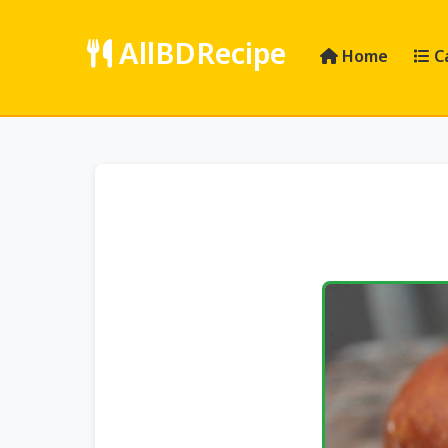
AllBDRecipe
Home
C