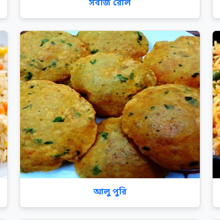
সবজি রোল
আলু পুরি