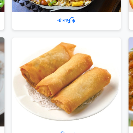
ঝালমুড়ি