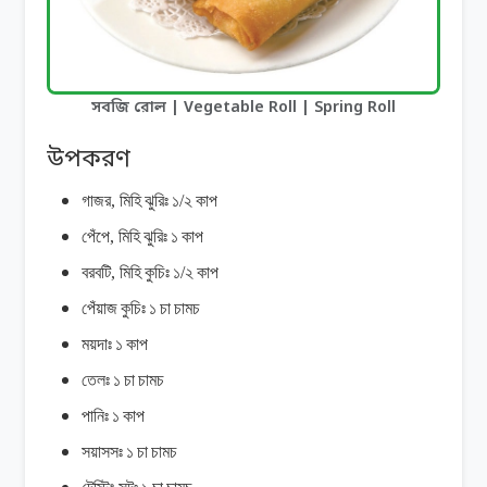
সবজি রোল | Vegetable Roll | Spring Roll
উপকরণ
গাজর
,
মিহি
ঝুরিঃ
১
/
২
কাপ
পেঁপে
,
মিহি
ঝুরিঃ
১
কাপ
বরবটি
,
মিহি
কুচিঃ
১
/
২
কাপ
পেঁয়াজ
কুচিঃ
১
চা
চামচ
ময়দাঃ
১
কাপ
তেলঃ
১
চা
চামচ
পানিঃ
১
কাপ
সয়াসসঃ
১
চা
চামচ