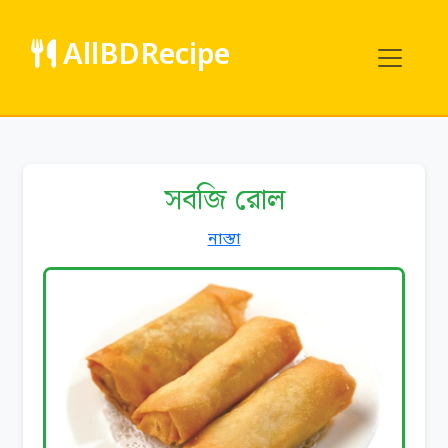
AllBDRecipe
সবজি রোল
নাস্তা