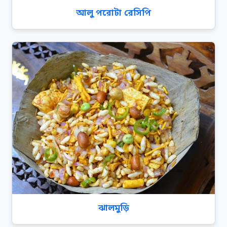
আলু পরোটা রেসিপি
ঝালমুড়ি