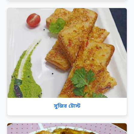
সুজির টোস্ট