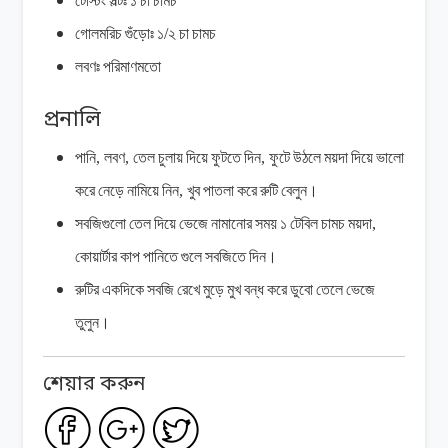
টেস্টিং
সল্টঃ
১
চা
চামচ
গোলমরিচ
গুঁড়োঃ
১
/
২
চা
চামচ
লবণঃ
পরিমাণমতো
প্রনালি
পানি
,
লবণ
,
তেল
চুলায়
দিয়ে
ফুটতে
দিন
,
ফুটে
উঠলে
ময়দা
দিয়ে
ভালো
করে
নেড়ে
নামিয়ে
নিন
,
খুব
পাতলা
করে
রুটি
বেলুন।
সবজিগুলো
তেল
দিয়ে
ভেজে
নামানোর
সময়
১
টেবিল
চামচ
ময়দা
,
কোয়ার্টার
কাপ
পানিতে
গুলে
সবজিতে
দিন।
রুটির
একদিকে
সবজি
রেখে
মুড়ে
মুখ
বন্ধ
করে
ডুবো
তেলে
ভেজে
তুলুন।
শেয়ার করুন