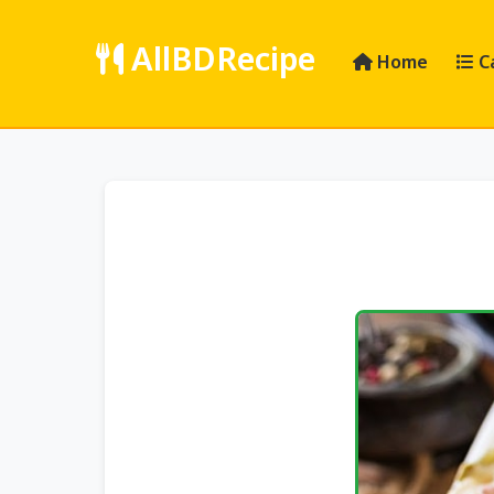
AllBDRecipe
Home
C