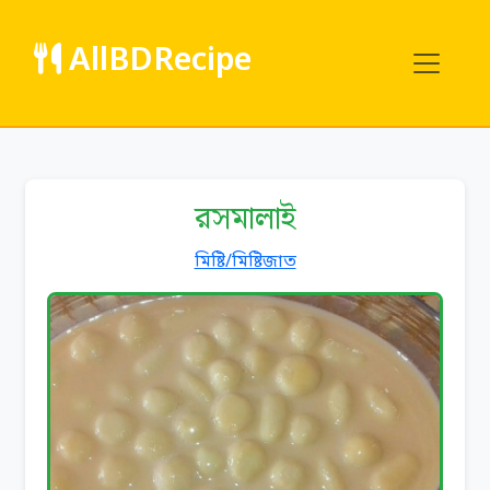
AllBDRecipe
রসমালাই
মিষ্টি/মিষ্টিজাত