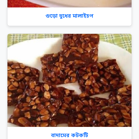
গুড়ো দুধের মালাইচপ
বাদামের কটকটি