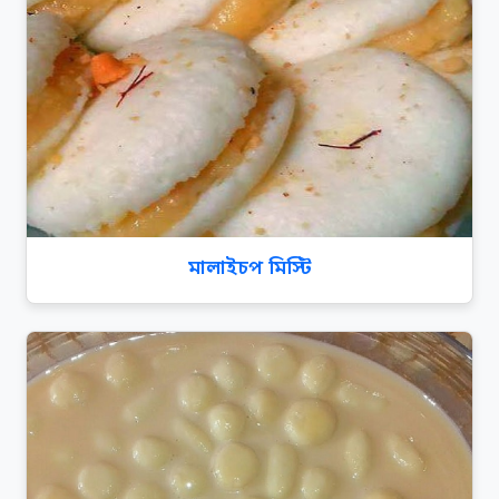
মালাইচপ মিস্টি