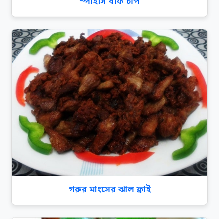
স্পাইসি বীফ চাপ
গরুর মাংসের ঝাল ফ্রাই