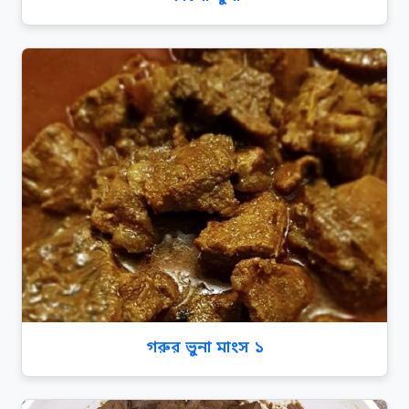
গরুর ভুনা মাংস ১