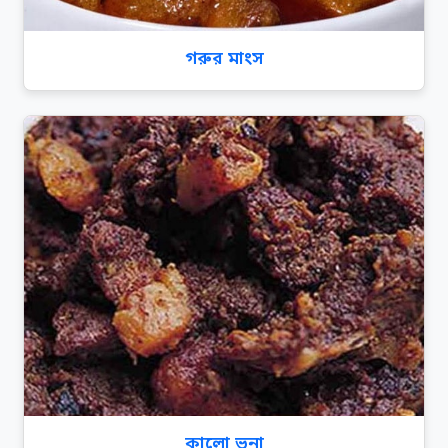
গরুর মাংস
কালো ভুনা