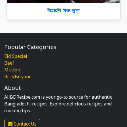
টমেটো গরু ভুনা
Popular Categories
Eid Special
Beef
Mutton
Rice/Biryani
About
AllBDRecipe.com is your go-to source for authentic
Bangladeshi recipes. Explore delicious recipes and
cooking tips.
Contact Us