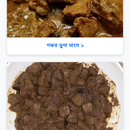
গরুর ভুনা মাংস ১