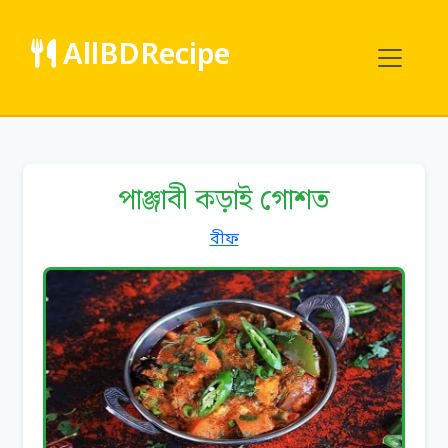
AllBDRecipe
পাঞ্জাবী কড়াই গোশত
বীফ