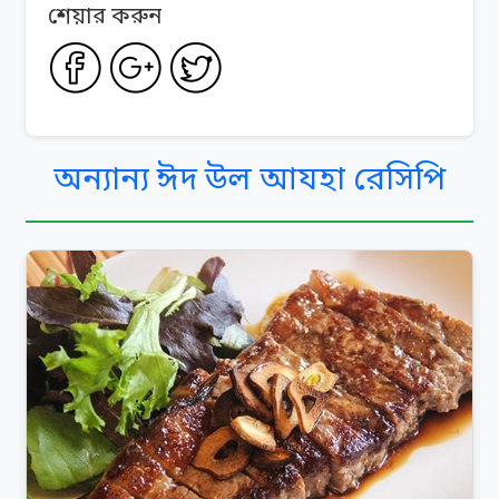
শেয়ার করুন
অন্যান্য ঈদ উল আযহা রেসিপি