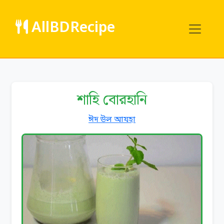
AllBDRecipe
শাহি বোরহানি
ঈদ উল আযহা