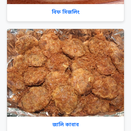
বিফ সিজলিং
জালি কাবাব