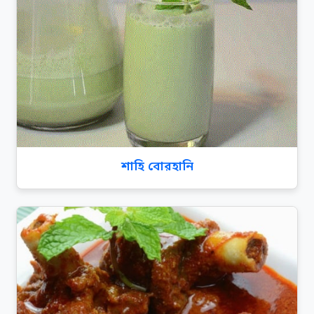
শাহি বোরহানি