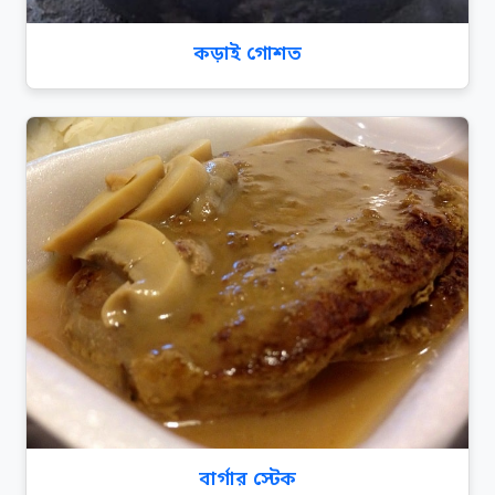
কড়াই গোশত
বার্গার স্টেক