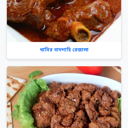
খাসির বাদশাহি রেজালা