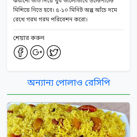
ঝরানো ভাত দিয়ে খুব ভালোভাবে উল্টেপাল্টে
মিশিয়ে নিতে হবে। ৫-১০ মিনিট অল্প আঁচে দমে
রেখে গরম গরম পরিবেশন করো।
শেয়ার করুন
অন্যান্য পোলাও রেসিপি