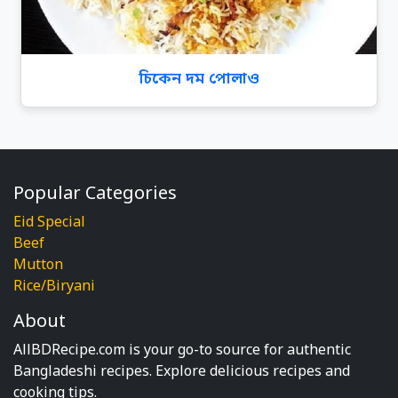
চিকেন দম পোলাও
Popular Categories
Eid Special
Beef
Mutton
Rice/Biryani
About
AllBDRecipe.com is your go-to source for authentic
Bangladeshi recipes. Explore delicious recipes and
cooking tips.