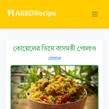
AllBDRecipe
কোয়েলের ডিমে বাসমতী পোলাও
পোলাও