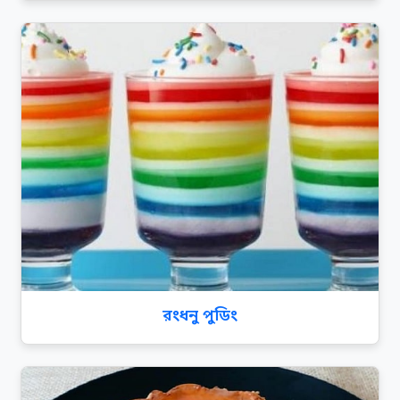
রংধনু পুডিং