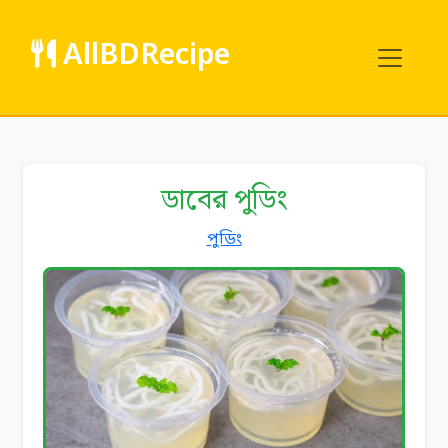
AllBDRecipe
ডাবের পুডিং
পুডিং