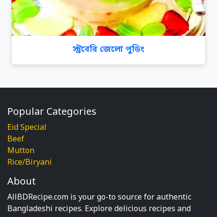
স্ট্রবেরি জেলো পুডিং
Popular Categories
Eid Special
Beef
Mutton
Rice/Biryani
About
AllBDRecipe.com is your go-to source for authentic
Bangladeshi recipes. Explore delicious recipes and