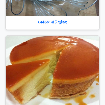
কোকোনাট পুডিং