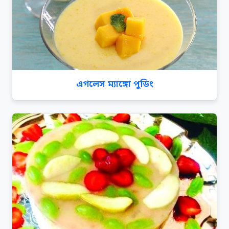
এগলেস ম্যাঙ্গো পুডিং