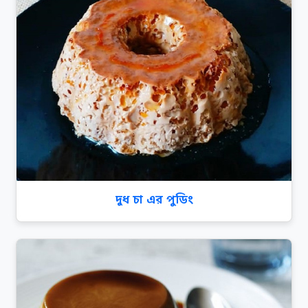
দুধ চা এর পুডিং