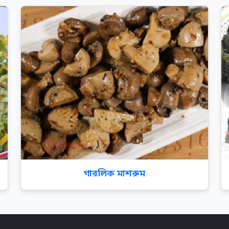
গারলিক মাশরুম