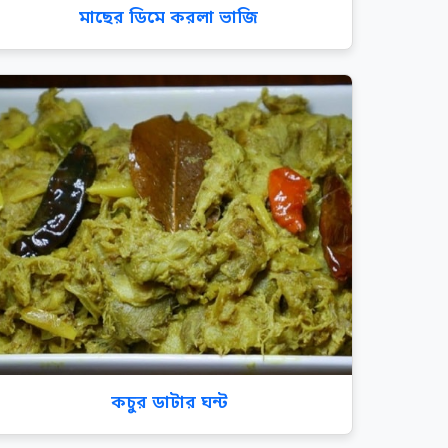
মাছের ডিমে করলা ভাজি
কচুর ডাটার ঘন্ট