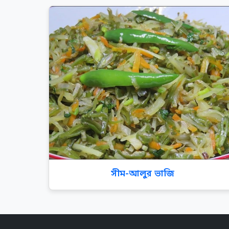
সীম-আলুর ভাজি