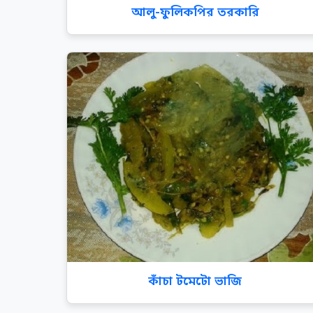
আলু-ফুলিকপির তরকারি
কাঁচা টমেটো ভাজি