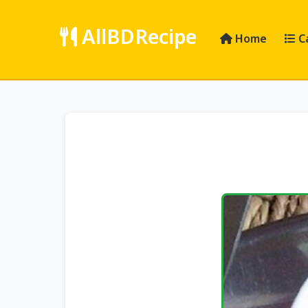
AllBDRecipe
Home
C