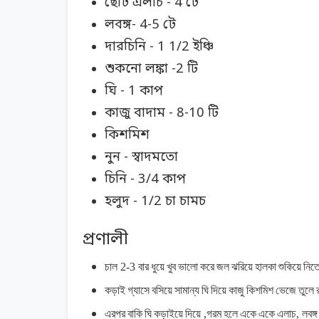
ছোট এলাচ - 4 টে
লবঙ্গ- 4-5 টে
দারচিনি - 1 1/2 ইঞ্চি
শুকনো লঙ্কা -2 টি
ঘি - 1 কাপ
কাজু বাদাম - 8-10 টি
কিশমিশ
নুন - স্বাদমতো
চিনি - 3/4 কাপ
হলুদ - 1/2 চা চামচ
প্রণালী
চাল
2-3
বার
ধুয়ে
খুব
ভালো
করে
জল
ঝরিয়ে
হালকা
শুকিয়ে
নিত
কড়াই
গ্যাসে
বসিয়ে
সামান্য
ঘি
দিয়ে
কাজু
কিশমিশ
ভেজে
তুলে
এরপর
বাকি
ঘি
কড়াইয়ে
দিয়ে
,
গরম
হলে
একে
একে
এলাচ
,
লবঙ্গ