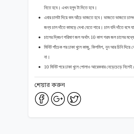
নিতে
হবে।
এখন
হলুদ
টা
দিতে
হবে।
এবার
চালটা
দিয়ে
কম
আঁচে
ভাজতে
হবে।
ভাজতে
ভাজতে
চাল
জন্য
চাল
দাঁতে
কামড়ে
দেখা
যেতে
পারে।
চাল
যদি
দাঁতে
বসে
য
চালের
দ্বিগুণ
পরিমাণ
জল
অর্থাৎ
10
কাপ
গরম
জল
চালের
মধ্য
মিনিট
পাঁচেক
পর
ঢাকা
খুলে
কাজু
,
কিশমিশ
,
নুন
আর
চিনি
দিয়ে
ন
না।
10
মিনিট
পরে
ঢাকা
খুলে
পোলাও
আরেকবার
নেড়েচেড়ে
নিলেই
শেয়ার করুন