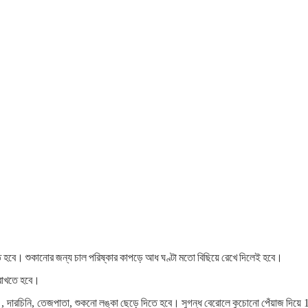
ে
হবে।
শুকানোর
জন্য
চাল
পরিষ্কার
কাপড়ে
আধ
ঘণ্টা
মতো
বিছিয়ে
রেখে
দিলেই
হবে।
রাখতে
হবে।
,
দারচিনি
,
তেজপাতা
,
শুকনো
লঙ্কা
ছেড়ে
দিতে
হবে।
সুগন্ধ
বেরোলে
কুচোনো
পেঁয়াজ
দিয়ে