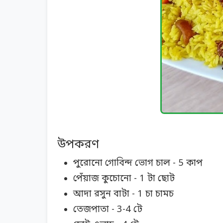
উপকরণ
পুরোনো গোবিন্দ ভোগ চাল - 5 কাপ
পেঁয়াজ কুচোনো - 1 টা ছোট
আদা রসুন বাটা - 1 চা চামচ
তেজপাতা - 3-4 টে