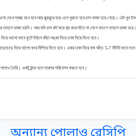
গুলো
দেখে
স্বচ্ছ
মনে
হবে
আর
ঝুরঝুরে
হয়ে
এলে
বুঝতে
হবে
চাল
ভাজা
হয়ে
গেছে।
এটা
খুব
ইমপর
ায়
তাহলে
ভাজা
হয়নি।
আর
যদি
চাল
কট
করে
শব্দ
করে
দাঁতে
না
লেগে
ভাংগে
তাহলে
ভাজা
হয়ে
ে
দিয়ে
ভালো
ভাবে
ফুটে
উঠলে
কাঁচা
লঙ্কা
দিয়ে
ঢাকা
দিয়ে
দিতে
হবে।
েড়েচেড়ে
দিয়ে
ভালো
করে
মিশিয়ে
দিতে
হবে।
এবার
ঢাকা
দিয়ে
কম
আঁচে
5-7
মিনিট
মতো
দমে
পোলাও
তৈরি।
একটু
ঠান্ডা
হলে
তারপর
পরিবেশন
করতে
হবে।
অন্যান্য পোলাও রেসিপি