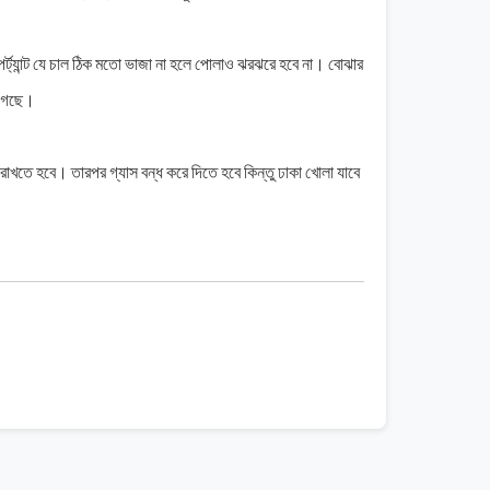
্ট্যান্ট
যে
চাল
ঠিক
মতো
ভাজা
না
হলে
পোলাও
ঝরঝরে
হবে
না।
বোঝার
গেছে।
রাখতে
হবে।
তারপর
গ্যাস
বন্ধ
করে
দিতে
হবে
কিন্তু
ঢাকা
খোলা
যাবে