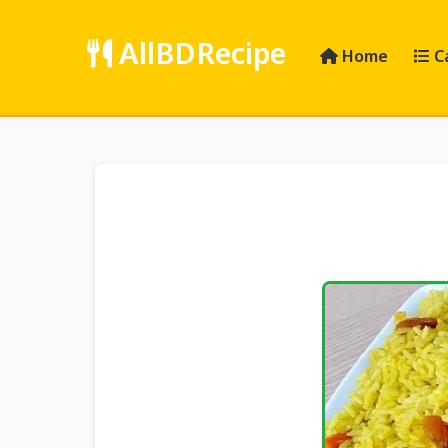
AllBDRecipe
Home
C