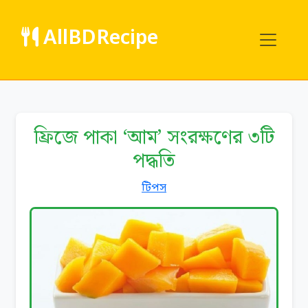
AllBDRecipe
ফ্রিজে পাকা ‘আম’ সংরক্ষণের ৩টি
পদ্ধতি
টিপস