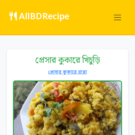
AllBDRecipe
প্রেসার কুকারে খিচুড়ি
প্রেসার কুকারে রান্না