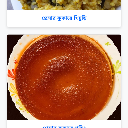
প্রেসার কুকারে খিচুড়ি